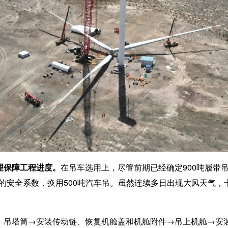
理保障工程进度
。
在吊车选用上，尽管前期已经确定900吨履带吊
大的安全系数，换用500吨汽车吊。虽然连续多日出现大风天气
。
。
吊塔筒→安装传动链、恢复机舱盖和机舱附件→吊上机舱→安