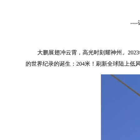
-
大鹏展翅冲云霄，高光时刻
耀神州。
20
的世界纪录的
诞生：
204米！刷新全球陆上