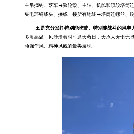
主吊摘钩、落车→验轮毂、主轴、机舱和顶段塔筒
集电环铜线头、接线，接所有地线→塔筒连螺丝、
五是充分发挥特别能吃苦、特别能战斗的风电
多度高温，风沙漫卷时时遮天蔽日，天承人无惧无
顽强作风、精神风貌的最美展现。