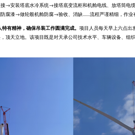
连接→安装塔底水冷系统→接塔底变流柜和机舱电线、放塔筒电
刷防腐漆→做轮毂机舱防腐→
验收、消缺
......流程严谨精细
人特有精神，确保吊装工作圆满完成。
项目人员每天早上六点出
畏，顶天立地。该项目既是对天承公司技术水平、车辆设备、组