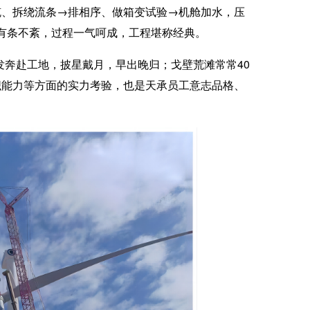
缆、拆绕流条→排相序、做箱变试验→机舱加水，压
，作业有条不紊，过程一气呵成，工程堪称经典。
发奔赴工地，披星戴月，早出晚归；戈壁荒滩常常
40
织能力等方面的实力考验，也是天承员工意志品格、