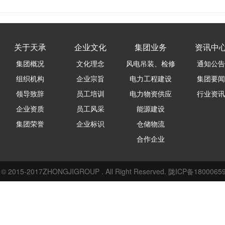
关于天承
企业文化
集团业务
资讯中
集团概况
文化理念
风电吊装、检修
通知公告
组织机构
企业宗旨
电力工程建设
集团要闻
领导致辞
员工培训
电力物资供应
行业资讯
企业资质
员工风采
能源建设
集团荣誉
企业标识
仓储物流
合作企业
© 2015-2017ZHONGJIGROUP . All Right Reserved.
陇ICP备1800065
设