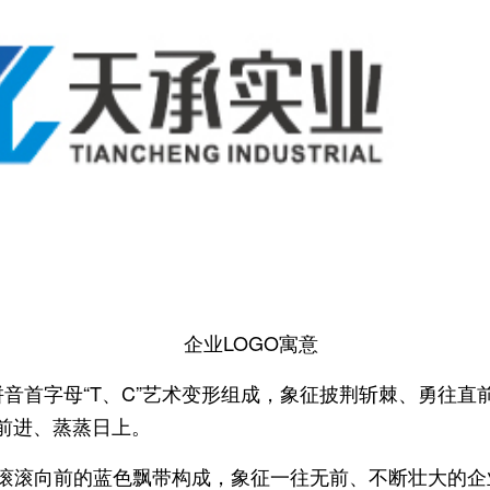
企业
LOGO
寓意
拼音首字母“
T
、
C
”艺术变形组成，象征披荆斩棘、勇往直
前进、蒸蒸日上。
滚滚向前的蓝色飘带构成，象征一往无前、不断壮大的企