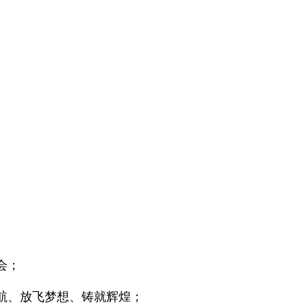
会；
航、放飞梦想、铸就辉煌；