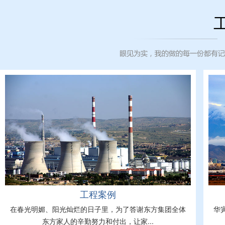
工程案例
在春光明媚、阳光灿烂的日子里，为了答谢东方集团全体
华
东方家人的辛勤努力和付出，让家...