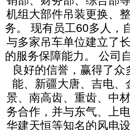
机组大部件吊装更换、
务。 现有员工60多人，自
与多家吊车单位建立了
的服务保障能力。 公司
良好的信誉，赢得了众
能、新疆大唐、吉电、
景、南高齿、重齿、中
务合作，并与东气、上
华建天恒等知名的风电