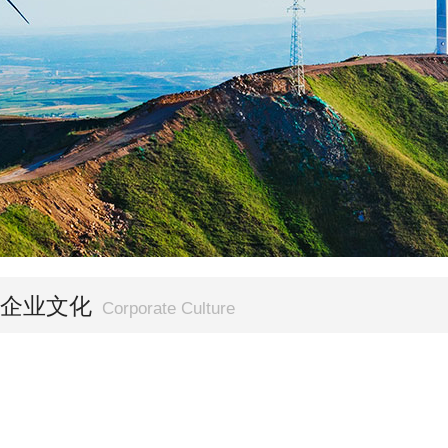
企业文化
Corporate Culture