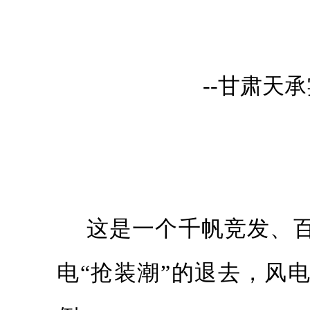
--甘肃天
这是一个千帆竞发、
电“抢装潮”的退去，风