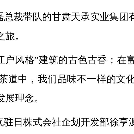
由张磊总裁带队的甘肃天承实业集
之旅。
“江户风格”建筑的古色古香；在
茶道中，我们品味不一样的文
发展理念。
电气驻日株式会社企划开发部徐亨