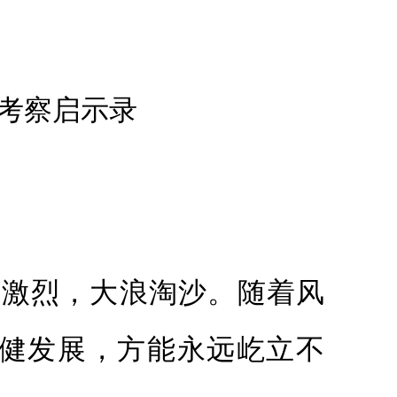
国考察启示录
争激烈，大浪淘沙。随着风
稳健发展，方能永远屹立不