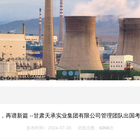
，再谱新篇 --甘肃天承实业集团有限公司管理团队出国
发布时间：2024-07-30
浏览次数：
6268
次