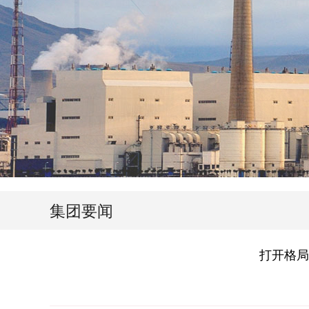
集团要闻
打开格局