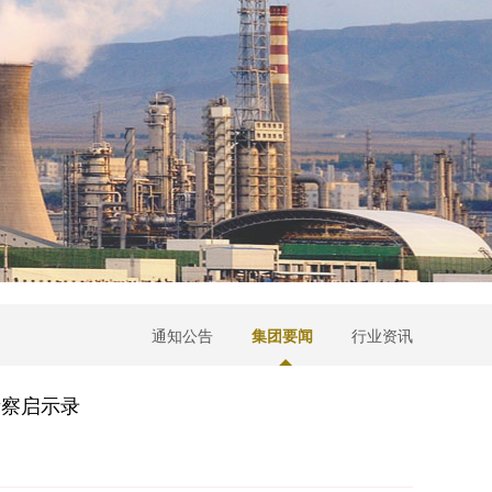
通知公告
集团要闻
行业资讯
考察启示录