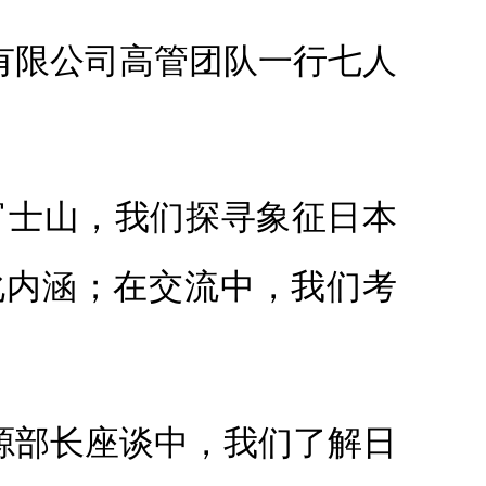
团有限公司高管团队一行七人
富士山，我们探寻象征日本
化内涵；在交流中，我们考
源部长座谈中，我们了解日