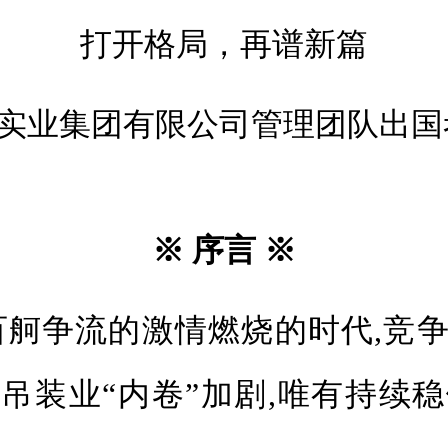
打开格局，再谱新篇
承实业集团有限公司管理团队出
※ 序言 ※
百舸争流的激情燃烧的时代
,竞
电吊装业“内卷”加剧,唯有持续