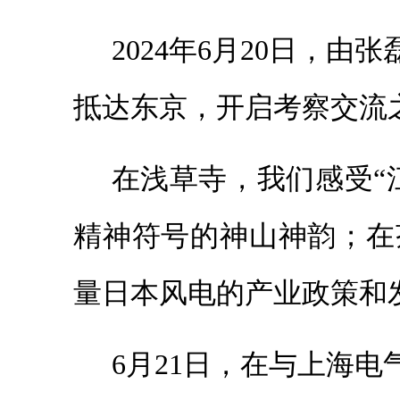
2024年6月20日，
抵达东京，开启考察交流
在浅草寺，我们感受
精神符号的神山神韵；在
量日本风电的产业政策和
6月21日，在与上海