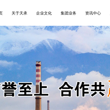
页
关于天承
企业文化
集团业务
资讯中心