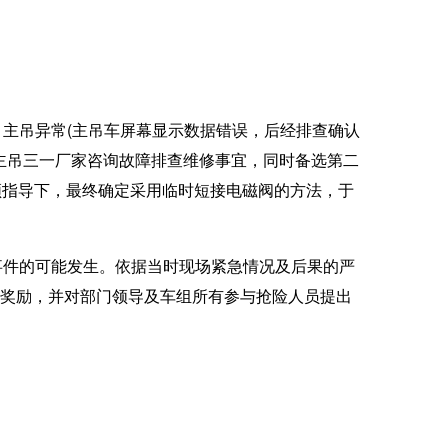
生
主吊异常
(主吊车屏幕显示数据错误，后经排查确认
系主吊三一厂家咨询故障排查维修事宜，同时备选第二
频指导下，最终确定采
用临时短接电磁阀的方法，于
事件
的可能发生。依据当时现场紧急情况及后果的严
奖
励，并对部门领导及车组所有参与抢险人员提出