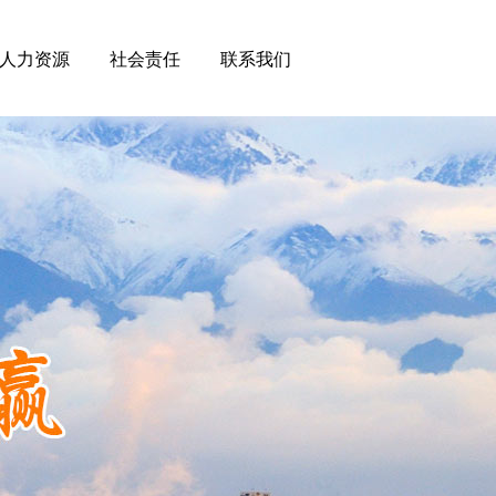
人力资源
社会责任
联系我们