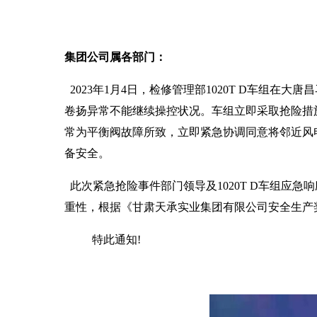
集团公司属各部门：
2023年1月4日，检修管理部1020T D车组在大唐
卷扬异常不能继续操控状况。车组立即采取抢险措
常为平衡阀
故障所致，立即紧急协调同意将邻近风
备安全。
此次紧急抢险事件部门领导及
1020T D车组
重性，根据《甘肃
天承实业集团有限公司安全生产
特此通知
!