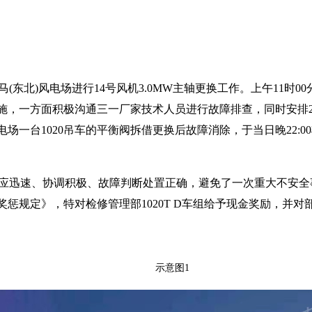
昌马(东北)风电场进行14号风机3.0MW主轴更换工作。上午11时0
施，一方面积极沟通三一厂家技术人员进行故障排查，同时安
排
电场一
台
1020吊车
的平衡阀拆借更换后故障消除，于当日晚
22:
应急响应迅速、协调积极、故障判断处置正确，避免了一次重大不
奖惩规定》，
特对检修管理部1020T D
车组给予现金
奖励，并对
示意图1