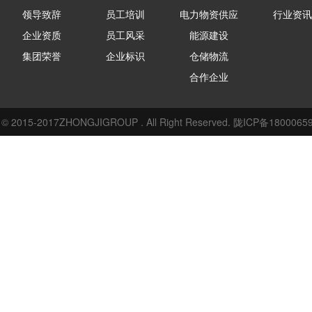
领导致辞
员工培训
电力物资供应
行业资讯
企业资质
员工风采
能源建设
集团荣誉
企业标识
仓储物流
合作企业
© 2015-2017ZHONGJIGROUP . All Right Reserved.
陇ICP备1800065
设