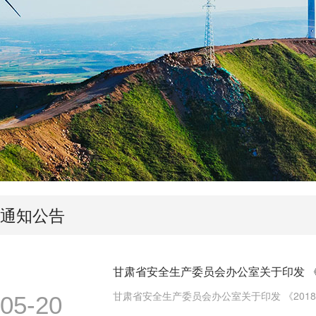
通知公告
甘肃省安全生产委员会办公室关于印发 《201
甘肃省安全生产委员会办公室关于印发 《2018
05-20