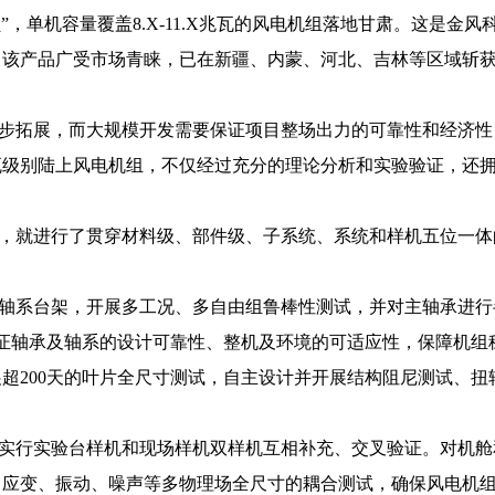
”，单机容量覆盖8.X-11.X兆瓦的风电机组落地甘肃。这是
，该产品广受市场青睐，已在新疆、内蒙、河北、吉林等区域斩
步拓展，而大规模开发需要保证项目整场出力的可靠性和经济性
瓦级别陆上风电机组，不仅经过充分的理论分析和实验验证，还
，就进行了贯穿材料级、部件级、子系统、系统和样机五位一体
主轴系台架，开展多工况、多自由组鲁棒性测试，并对主轴承进行
验证轴承及轴系的设计可靠性、整机及环境的可适应性，保障机组
超200天的叶片全尺寸测试，自主设计并开展结构阻尼测试、
实行实验台样机和现场样机双样机互相补充、交叉验证。对机舱和
、应变、振动、噪声等多物理场全尺寸的耦合测试，确保风电机