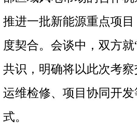
推进一批新能源重点项目
度契合。会谈中，双方就
共识，明确将以此次考察
运维检修、项目协同开发
式。