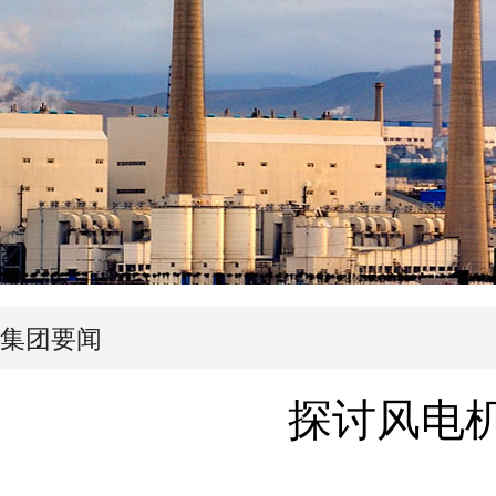
集团要闻
探讨风电