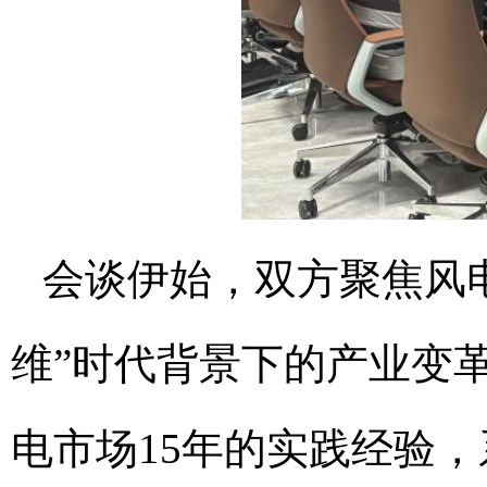
会谈伊始，双方聚焦风
维
”
时代背景下的产业变
电市场
15
年
的实践经验，