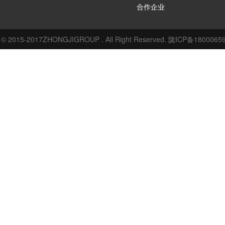
合作企业
© 2015-2017ZHONGJIGROUP . All Right Reserved.
陇ICP备1800065
设