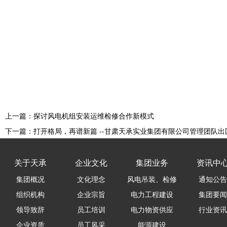
上一篇：探讨风电机组安装运维检修合作新模式
下一篇：打开格局，再谱新篇 --甘肃天承实业集团有限公司管理团队
关于天承
企业文化
集团业务
资讯中
集团概况
文化理念
风电吊装、检修
通知公告
组织机构
企业宗旨
电力工程建设
集团要闻
领导致辞
员工培训
电力物资供应
行业资讯
企业资质
员工风采
能源建设